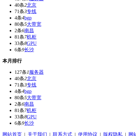
40条
2
北京
71条
3
专线
4条
4
bgp
80条
5
大带宽
2条
6
南昌
81条
7
机柜
33条
8
GPU
6条
9
长沙
本月排行
127条
1
服务器
40条
2
北京
71条
3
专线
4条
4
bgp
80条
5
大带宽
2条
6
南昌
81条
7
机柜
33条
8
GPU
6条
9
长沙
网站首页
|
关于我们
|
联系方式
|
使用协议
|
版权隐私
|
网