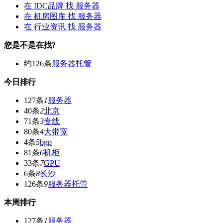
在
IDC品牌
找 服务器
在
机房图库
找 服务器
在
行业资讯
找 服务器
您是不是在找?
约126条
服务器托管
今日排行
127条
1
服务器
40条
2
北京
71条
3
专线
80条
4
大带宽
4条
5
bgp
81条
6
机柜
33条
7
GPU
6条
8
长沙
126条
9
服务器托管
本周排行
127条
1
服务器